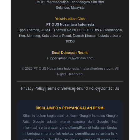
MOH Pharmaceutical Technologies Sdn Bhd
Selangor, Malaysia
Didistribusikan Oleh:
PT OUS Nusantara Indonesia
Lippo Thamrin, Jl. M.H. Thamrin No.20 Lt. 8, RT.9/RW.4, Gondangdia,
Kec. Menteng, Kota Jakarta Pusat, Daerah Khusus Ibukota Jakarta
10350
Email Dukungan Resmi:
support@naturallwellness.com
© 2026 PT OUS Nusantara Indonesia / naturallwellness.com. All
Rights Reserved.
Privacy Policy
Terms of Service
Refund Policy
Contact Us
|
|
|
DISCLAIMER & PENYANGKALAN RESMI
Situs ini bukan bagian dari platform Google Inc. atau Google
Ads. Google adalah merek dagang dari Google, Inc.
Informasi serta ulasan yang ditampilkan di halaman landas
ini bertujuan murni untuk edukasi pemeliharaan stamina fisik
secara mandiri dan tidak bermaksud menggantikan anjuran