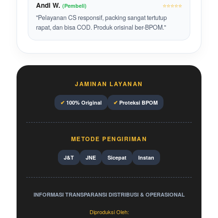
Andi W.
⭐⭐⭐⭐⭐
(Pembeli)
"Pelayanan CS responsif, packing sangat tertutup
rapat, dan bisa COD. Produk orisinal ber-BPOM."
JAMINAN LAYANAN
✔
100% Original
✔
Proteksi BPOM
METODE PENGIRIMAN
J&T
JNE
Sicepat
Instan
INFORMASI TRANSPARANSI DISTRIBUSI & OPERASIONAL
Diproduksi Oleh: