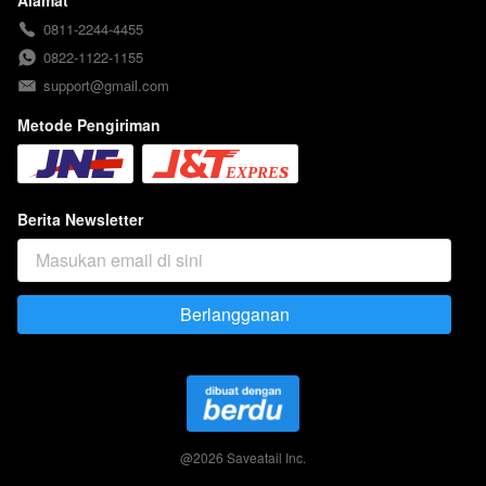
0811-2244-4455
0822-1122-1155
support@gmail.com
Metode Pengiriman
Berita Newsletter
Berlangganan
`
@
2026
Saveatail Inc.