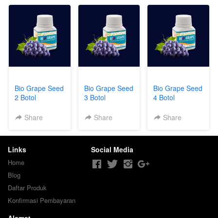
Bio Grape Seed
Bio Grape Seed
Bio Grape Seed
2 Botol
3 Botol
4 Botol
Share
Share
Share
Links
Social Media
Home
Blog
Daftar Produk
Konfirmasi Pembayaran
Alamat