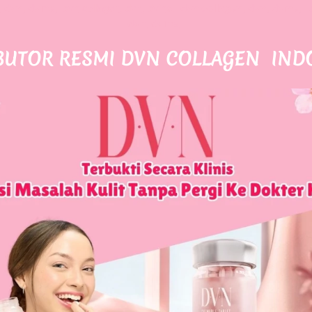
 dvn, dvine,
dvn collagen, dvn, dvine,  
dvn collagen, dvn, dvine,
dvn, dvine,
BUTOR RESMI DVN COLLAGEN 
IND