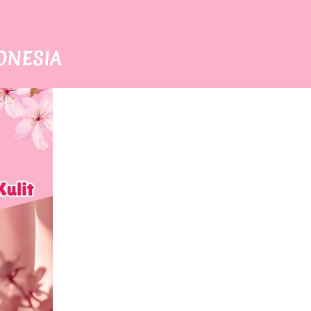
dvn collagen, dvn, dvine,  
dvn collagen, 
ONESIA