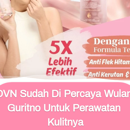
DVN Sudah Di Percaya Wulan
Guritno Untuk Perawatan 
Kulitnya