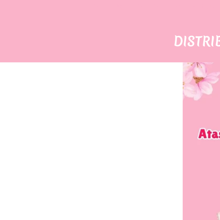
dvn collagen, dvn, dvine,  
dvn collagen,
DISTRI